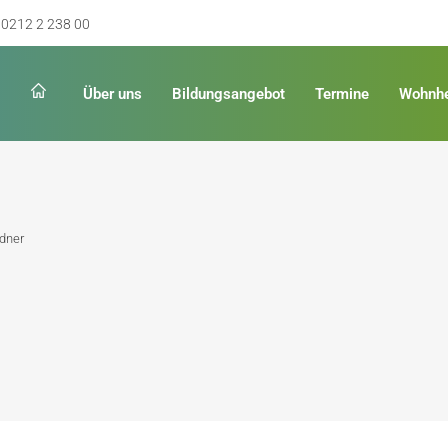
0212 2 238 00
Über uns
Bildungsangebot
Termine
Wohnh
Schulabschluss
Keinen Abschluss
ldner
rschulreife
Erster Schulabschluss
hschulreife
Fachoberschulreife
ildung
Fachhochschulreife