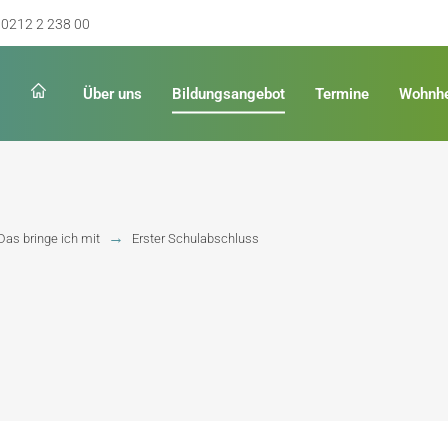
0212 2 238 00
Über uns
Bildungsangebot
Termine
Wohnh
Schulabschluss
Keinen Abschluss
Das bringe ich mit
Erster Schulabschluss
rschulreife
Erster Schulabschluss
hschulreife
Fachoberschulreife
ildung
Fachhochschulreife