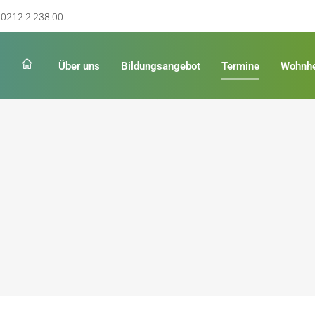
0212 2 238 00
Über uns
Bildungsangebot
Termine
Wohnh
Schulabschluss
Keinen Abschluss
rschulreife
Erster Schulabschluss
hschulreife
Fachoberschulreife
ildung
Fachhochschulreife