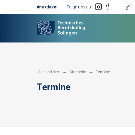
#nextlevel
Folge uns auf
Gestaltung
Erster 
Sie sind hier:
Startseite
Termine
Technik
Fachobe
Termine
Handwerk
Fachhoc
Berufsb