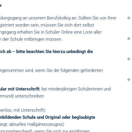
e
ldungsgang an unserem Berufskolleg an: Sollten Sie von Ihrer
gistriert worden sein, müssen Sie sich dort selbst
gsgang erhalten Sie in Schüler Online eine Liste aller
an der Schule mitbringen müssen.
ch ab – bitte beachten Sie hierzu unbedingt die
 angenommen wird, wenn Sie die folgenden geforderten
ar mit Unterschrift
, bei minderjährigen Schülerinnen und
ormund) unterschreiben
ckenlos, mit Unterschrift)
nbildenden Schule
und Original oder beglaubigte
iegt: aktuelles Halbjahreszeugnis)
istungsbescheid), wenn Sie sich zur einjährigen