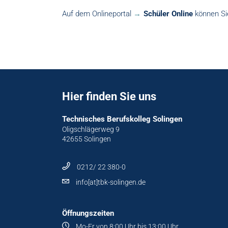
Auf dem Onlineportal
Schüler Online
können Sie
Hier finden Sie uns
Technisches Berufskolleg Solingen
Oligschlägerweg 9
42655 Solingen
0212/ 22 380-0
info[at]tbk-solingen.de
Öffnungszeiten
Mo-Fr von 8:00 Uhr bis 13:00 Uhr