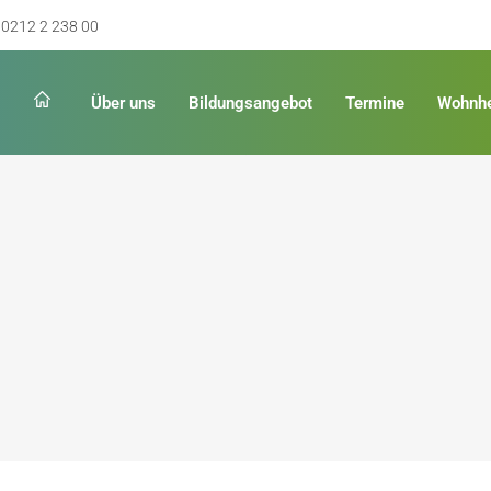
0212 2 238 00
Über uns
Bildungsangebot
Termine
Wohnh
Schulabschluss
Keinen Abschluss
rschulreife
Erster Schulabschluss
hschulreife
Fachoberschulreife
ildung
Fachhochschulreife