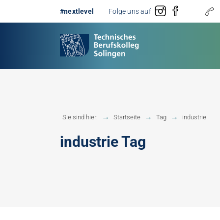
#nextlevel
Folge uns auf
Gestaltung
Erster 
Sie sind hier:
Startseite
Tag
industrie
Technik
Fachobe
industrie Tag
Handwerk
Fachhoc
Berufsb