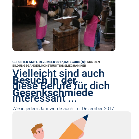
GEPOSTED AM: 1. DEZEMBER 2017, KATEGORIE(N):
AUS DEN
BILDUNGSGÄNGEN
,
KONSTRUKTIONSMECHANIKER
Vielleicht sind auch
Besuch in der
diese Berufe für dich
Gesenkschmiede
interessant ...
Wie in jedem Jahr wurde auch im Dezember 2017
im Anschluss an das Lernfeld Umformen…
Weiterlesen