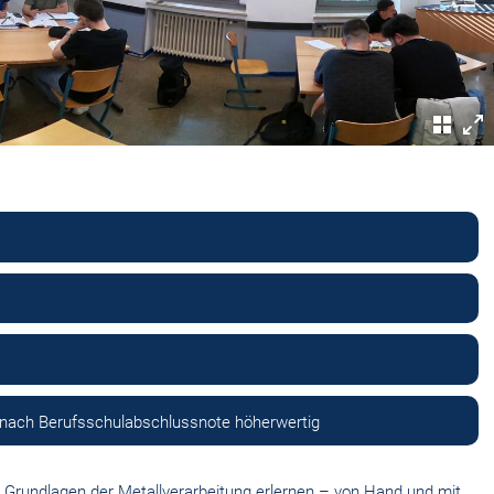
e nach Berufsschulabschlussnote höherwertig
Grundlagen der Metallverarbeitung erlernen – von Hand und mit