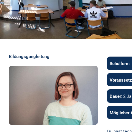
Bildungsgangleitung
Schulform
:
Vorausset
Dauer
: 2 J
Möglicher 
Du hast tech