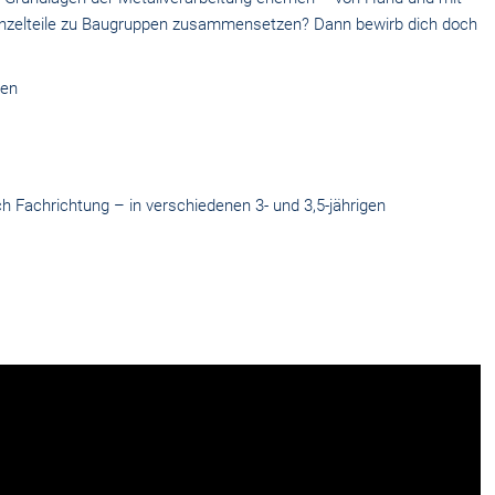
inzelteile zu Baugruppen zusammensetzen? Dann bewirb dich doch
gen
h Fachrichtung – in verschiedenen 3- und 3,5-jährigen