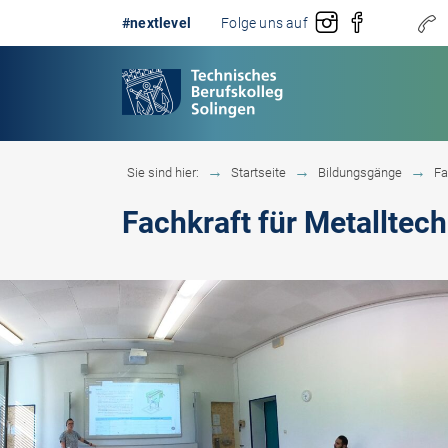
#nextlevel
Folge uns auf
Sie sind hier:
Startseite
Bildungsgänge
Fa
Fachkraft für Metalltech
Gestaltung
Erster 
Technik
Fachobe
Handwerk
Fachhoc
Berufsb