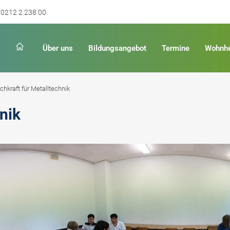
0212 2 238 00
Über uns
Bildungsangebot
Termine
Wohnh
chkraft für Metalltechnik
nik
Schulabschluss
Keinen Abschluss
rschulreife
Erster Schulabschluss
hschulreife
Fachoberschulreife
ildung
Fachhochschulreife