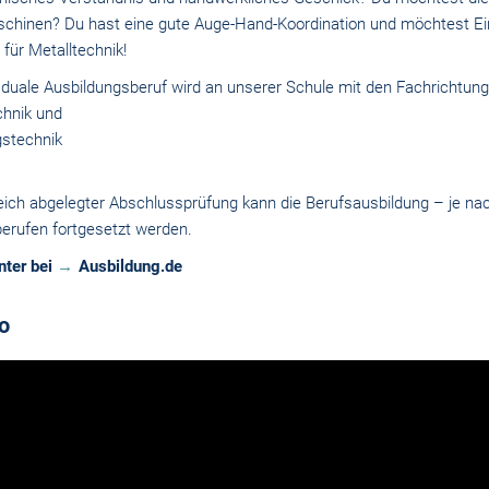
schinen? Du hast eine gute Auge-Hand-Koordination und möchtest E
 für Metalltechnik!
e duale Ausbildungsberuf wird an unserer Schule mit den Fachrichtun
hnik und
stechnik
eich abgelegter Abschlussprüfung kann die Berufsausbildung – je nac
erufen fortgesetzt werden.
nter bei
Ausbildung.de
o