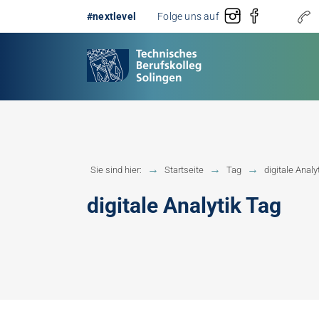
#nextlevel
Folge uns auf
Gestaltung
Erster 
Sie sind hier:
Startseite
Tag
digitale Analy
Technik
Fachobe
digitale Analytik Tag
Handwerk
Fachhoc
Berufsb