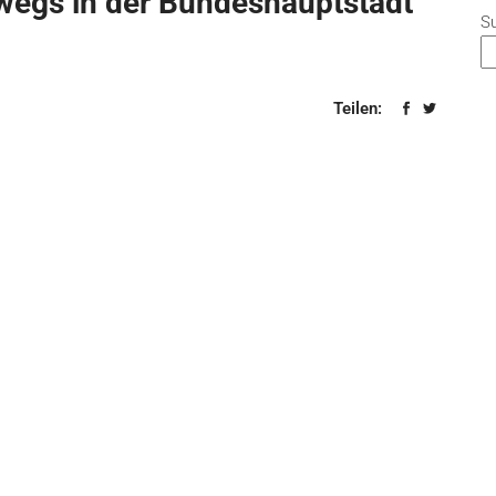
wegs in der Bundeshauptstadt
S
Teilen: