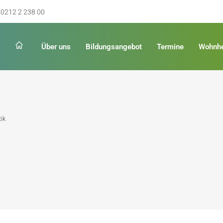
0212 2 238 00
Über uns
Bildungsangebot
Termine
Wohnh
Schulabschluss
Keinen Abschluss
tik
rschulreife
Erster Schulabschluss
hschulreife
Fachoberschulreife
ildung
Fachhochschulreife