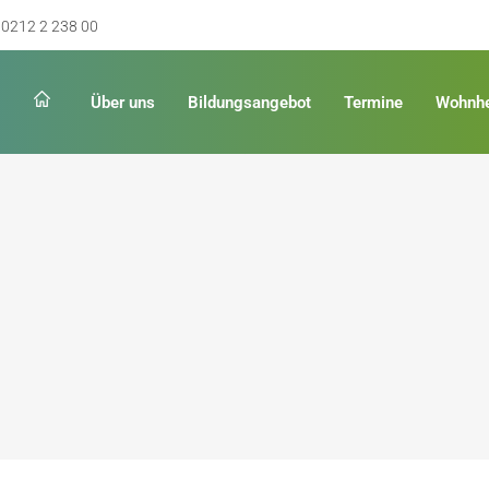
0212 2 238 00
Über uns
Bildungsangebot
Termine
Wohnh
Schulabschluss
Keinen Abschluss
rschulreife
Erster Schulabschluss
hschulreife
Fachoberschulreife
ildung
Fachhochschulreife