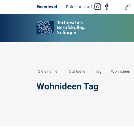
#nextlevel
Folge uns auf
Gestaltung
Erster 
Sie sind hier:
Startseite
Tag
Wohnideen
Technik
Fachobe
Wohnideen Tag
Handwerk
Fachhoc
Berufsb