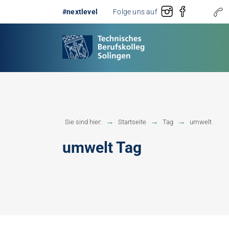
#nextlevel
Folge uns auf
Gestaltung
Erster 
Sie sind hier:
Startseite
Tag
umwelt
Technik
Fachobe
umwelt Tag
Handwerk
Fachhoc
Berufsb