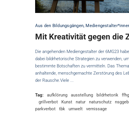
Aus den Bildungsgängen
,
Mediengestalter*innen
Mit Kreativität gegen die
Die angehenden Mediengestalter der 6MG23 haben
dabei bildrhetorische Strategien zu verwenden, 
bestimmte Botschaften zu vermitteln. Das Thema 
anhaltende, menschgemachte Zerstörung des Le
der Rausche.Viele
Tag:
aufklörung
ausstellung
bildrhetorik
ffh
grillverbot
Kunst
natur
naturschutz
nsggeb
parkverbot
tbk
umwelt
vernissage