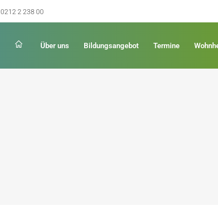
0212 2 238 00
Über uns
Bildungsangebot
Termine
Wohnh
Schulabschluss
Keinen Abschluss
rschulreife
Erster Schulabschluss
hschulreife
Fachoberschulreife
ildung
Fachhochschulreife