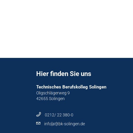
Hier finden Sie uns
Technisches Berufskolleg Solingen
Oligschlägerweg 9
42655 Solingen
0212/ 22 380-0
info[at]tbk-solingen.de