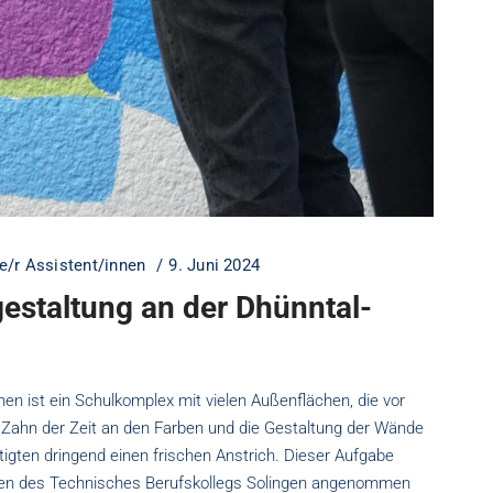
e/r Assistent/innen
9. Juni 2024
estaltung an der Dhünntal-
en ist ein Schulkomplex mit vielen Außenflächen, die vor
r Zahn der Zeit an den Farben und die Gestaltung der Wände
gten dringend einen frischen Anstrich. Dieser Aufgabe
ten des Technisches Berufskollegs Solingen angenommen