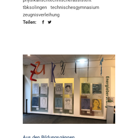
physikalischtechnischerassistent
tbksolingen
technischesgymnasium
zeugnisverleihung
Teilen:
Aus den Bildungsgängen
,