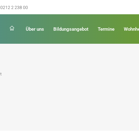
0212 2 238 00
Über uns
Bildungsangebot
Termine
Wohnh
Schulabschluss
Keinen Abschluss
t
rschulreife
Erster Schulabschluss
hschulreife
Fachoberschulreife
ildung
Fachhochschulreife