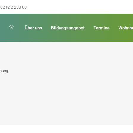
0212 2 238 00
Über uns
Bildungsangebot
Termine
Wohnh
Schulabschluss
Keinen Abschluss
chung
rschulreife
Erster Schulabschluss
hschulreife
Fachoberschulreife
ildung
Fachhochschulreife