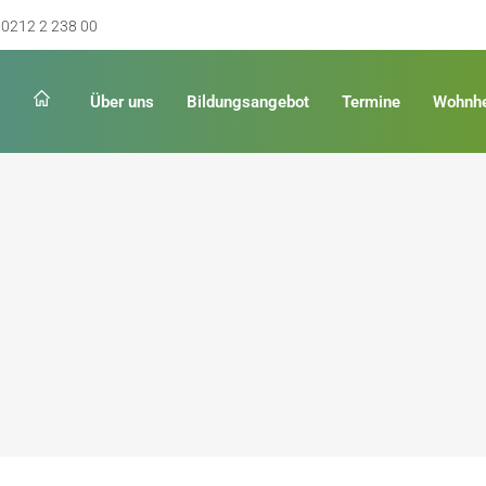
0212 2 238 00
Über uns
Bildungsangebot
Termine
Wohnh
Schulabschluss
Keinen Abschluss
rschulreife
Erster Schulabschluss
hschulreife
Fachoberschulreife
ildung
Fachhochschulreife