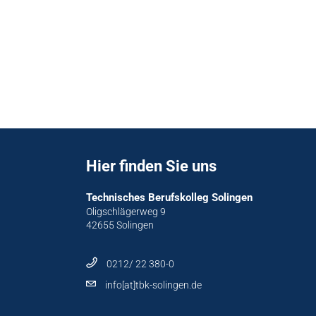
Hier finden Sie uns
Technisches Berufskolleg Solingen
Oligschlägerweg 9
42655 Solingen
0212/ 22 380-0
info[at]tbk-solingen.de