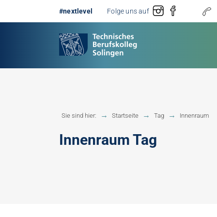
#nextlevel
Folge uns auf
Gestaltung
Erster 
Sie sind hier:
Startseite
Tag
Innenraum
Technik
Fachobe
Innenraum Tag
Handwerk
Fachhoc
Berufsb