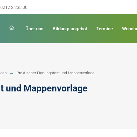
0212 2 238 00
Über uns
Bildungsangebot
Termine
Wohnh
Schulabschluss
Keinen Abschluss
ngen
Praktischer Eignungstest und Mappenvorlage
rschulreife
Erster Schulabschluss
st und Mappenvorlage
hschulreife
Fachoberschulreife
ildung
Fachhochschulreife