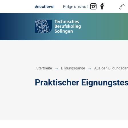
#nextlevel
Folge uns auf
Gestaltung
Erster 
Startseite
Bildungsgänge
Aus den Bildungsgä
Technik
Fachobe
Praktischer Eignungste
Handwerk
Fachhoc
Berufsb