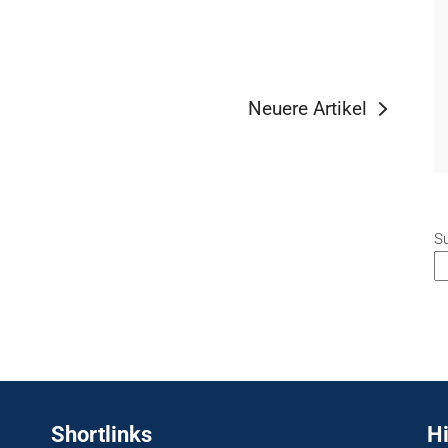
Neuere Artikel
S
Shortlinks
H