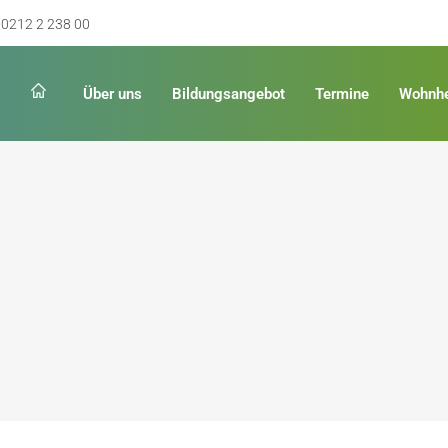
0212 2 238 00
Über uns
Bildungsangebot
Termine
Wohnh
Schulabschluss
Keinen Abschluss
rschulreife
Erster Schulabschluss
hschulreife
Fachoberschulreife
ildung
Fachhochschulreife