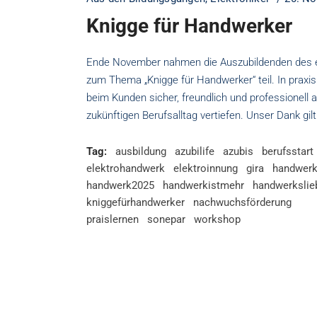
Knigge für Handwerker
Ende November nahmen die Auszubildenden des er
zum Thema „Knigge für Handwerker“ teil. In praxi
beim Kunden sicher, freundlich und professionell a
zukünftigen Berufsalltag vertiefen. Unser Dank gi
Tag:
ausbildung
azubilife
azubis
berufsstart
elektrohandwerk
elektroinnung
gira
handwer
handwerk2025
handwerkistmehr
handwerkslie
kniggefürhandwerker
nachwuchsförderung
praislernen
sonepar
workshop