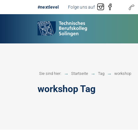
#nextlevel
Folge uns auf
Gestaltung
Erster 
Sie sind hier:
Startseite
Tag
workshop
Technik
Fachobe
workshop Tag
Handwerk
Fachhoc
Berufsb