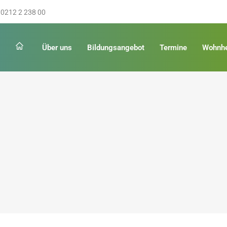
0212 2 238 00
Über uns
Bildungsangebot
Termine
Wohnh
Schulabschluss
Keinen Abschluss
rschulreife
Erster Schulabschluss
hschulreife
Fachoberschulreife
ildung
Fachhochschulreife