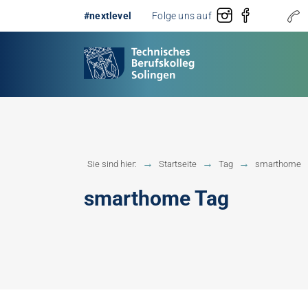
#nextlevel
Folge uns auf
Gestaltung
Erster 
Sie sind hier:
Startseite
Tag
smarthome
Technik
Fachobe
smarthome Tag
Handwerk
Fachhoc
Berufsb