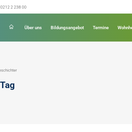
0212 2 238 00
Über uns
Bildungsangebot
Termine
Wohnh
Schulabschluss
Keinen Abschluss
eschichter
rschulreife
Erster Schulabschluss
 Tag
hschulreife
Fachoberschulreife
ildung
Fachhochschulreife