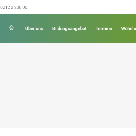
0212 2 238 00
Über uns
Bildungsangebot
Termine
Wohnh
Schulabschluss
Keinen Abschluss
rschulreife
Erster Schulabschluss
hschulreife
Fachoberschulreife
ildung
Fachhochschulreife