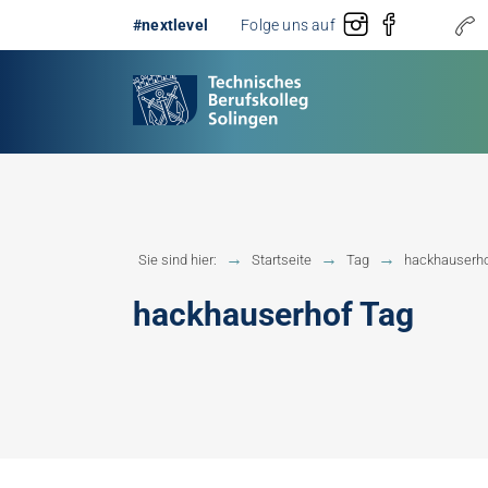
#nextlevel
Folge uns auf
Gestaltung
Erster 
Sie sind hier:
Startseite
Tag
hackhauserh
Technik
Fachobe
hackhauserhof Tag
Handwerk
Fachhoc
Berufsb