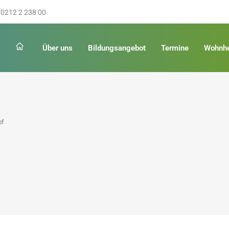
0212 2 238 00
Über uns
Bildungsangebot
Termine
Wohnh
Schulabschluss
Keinen Abschluss
of
rschulreife
Erster Schulabschluss
hschulreife
Fachoberschulreife
ildung
Fachhochschulreife