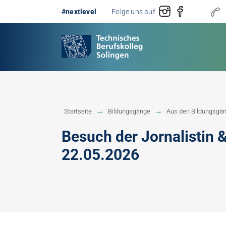
#nextlevel
Folge uns auf
Startseite
Bildungsgänge
Aus den Bildungsgä
Gestaltung
Erster 
Besuch der Jornalistin
Technik
Fachobe
22.05.2026
Handwerk
Fachhoc
Berufsb