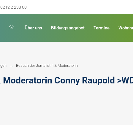
0212 2 238 00
Über uns
Bildungsangebot
Termine
Wohnh
ngen
Besuch der Jornalistin & Moderatorin
Schulabschluss
Keinen Abschluss
 & Moderatorin Conny Raupold >W
rschulreife
Erster Schulabschluss
hschulreife
Fachoberschulreife
ildung
Fachhochschulreife