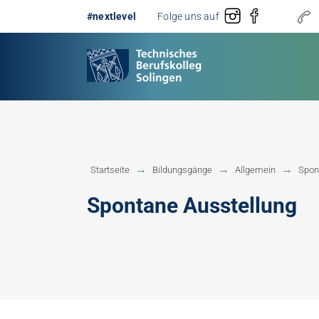
#nextlevel
Folge uns auf
Gestaltung
Erster 
Startseite
Bildungsgänge
Allgemein
Spon
Technik
Fachobe
Spontane Ausstellung
Handwerk
Fachhoc
Berufsb