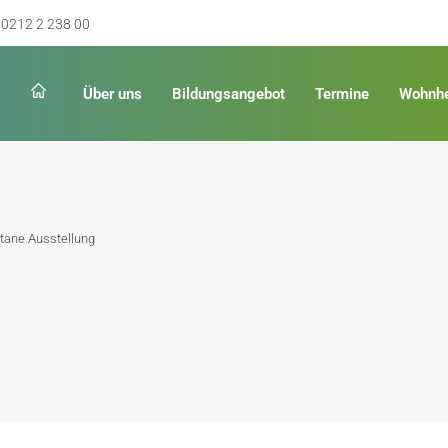
0212 2 238 00
Über uns
Bildungsangebot
Termine
Wohnh
Schulabschluss
Keinen Abschluss
tane Ausstellung
rschulreife
Erster Schulabschluss
hschulreife
Fachoberschulreife
ildung
Fachhochschulreife