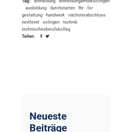
Tag:
anmeldung
anmeldungamtbksolingen
ausbildung
durchstarten
fhr
for
gestaltung
handwerk
nächsterabschluss
nextlevel
solingen
technik
technischesberufskolleg
Teilen:
Neueste
Beiträge